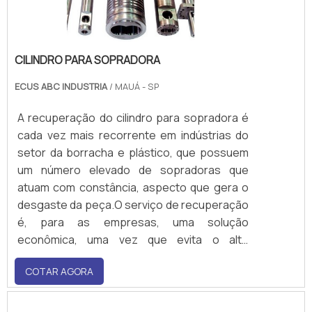
CILINDRO PARA SOPRADORA
ECUS ABC INDUSTRIA
/ MAUÁ - SP
A recuperação do cilindro para sopradora é
cada vez mais recorrente em indústrias do
setor da borracha e plástico, que possuem
um número elevado de sopradoras que
atuam com constância, aspecto que gera o
desgaste da peça.O serviço de recuperação
é, para as empresas, uma solução
econômica, uma vez que evita o alto
investimento em um novo cilindro, resultando
COTAR AGORA
em uma economia substancial, devido à
quantidade de equipamentos.Detalhes deste
tipo de manutenção A recuperação desse