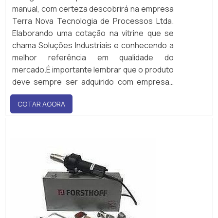
manual, com certeza descobrirá na empresa
Terra Nova Tecnologia de Processos Ltda.
Elaborando uma cotação na vitrine que se
chama Soluções Industriais e conhecendo a
melhor referência em qualidade do
mercado.É importante lembrar que o produto
deve sempre ser adquirido com empresas
especializadas no segmento. Esse tipo de
COTAR AGORA
cuidado ajuda a garantir a qualidade e
durabilidade dos materiais, além de...