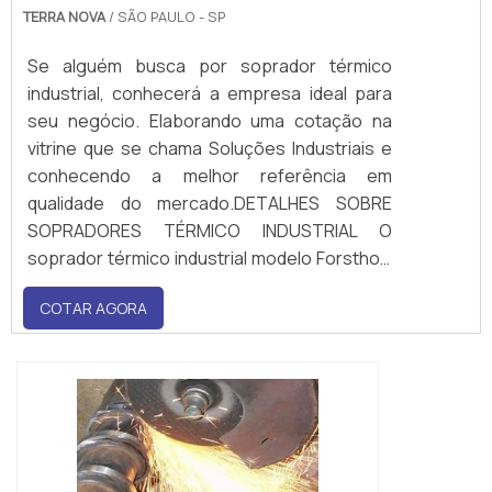
TERRA NOVA
/ SÃO PAULO - SP
Se alguém busca por soprador térmico
industrial, conhecerá a empresa ideal para
seu negócio. Elaborando uma cotação na
vitrine que se chama Soluções Industriais e
conhecendo a melhor referência em
qualidade do mercado.DETALHES SOBRE
SOPRADORES TÉRMICO INDUSTRIAL O
soprador térmico industrial modelo Forsthoff
Oval-Q, dispõe de uma potência de
COTAR AGORA
aquecimento de 1500 Watt 230V, e uma
eletrônica de regulação contínua para
temperaturas de até °...