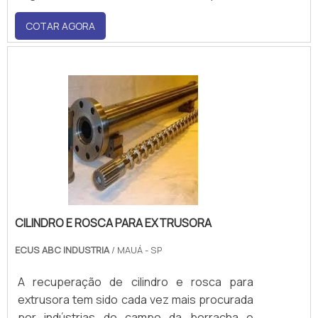
inesperadas, um consumo excessivo de
COTAR AGORA
energia elétrica ou até mesmo a perda de
matéria-prima.Características relevantes do
bico para injetoraO bico para injetora, como
mencionado anterio.
CILINDRO E ROSCA PARA EXTRUSORA
ECUS ABC INDUSTRIA
/ MAUÁ - SP
A recuperação de cilindro e rosca para
extrusora tem sido cada vez mais procurada
por indústrias do campo da borracha e