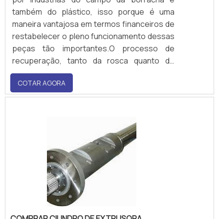
também do plástico, isso porque é uma
maneira vantajosa em termos financeiros de
restabelecer o pleno funcionamento dessas
peças tão importantes.O processo de
recuperação, tanto da rosca quanto do
cilindro, é extremamente seguro, pois é feito
COTAR AGORA
com alto rigor técnico, no qual são analisados
os parâmetros de geometria para que os
componentes possam ser readequados
para o maquinári.
COMPRAR CILINDRO DE EXTRUSORA