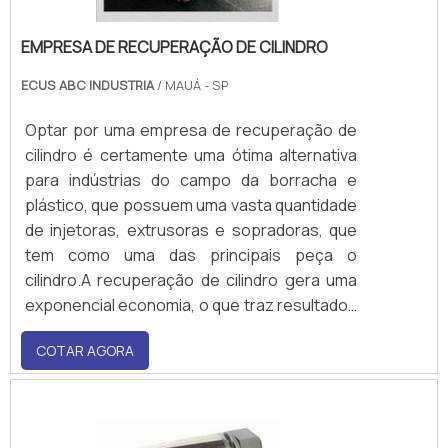
EMPRESA DE RECUPERAÇÃO DE CILINDRO
ECUS ABC INDUSTRIA
/ MAUÁ - SP
Optar por uma empresa de recuperação de
cilindro é certamente uma ótima alternativa
para indústrias do campo da borracha e
plástico, que possuem uma vasta quantidade
de injetoras, extrusoras e sopradoras, que
tem como uma das principais peça o
cilindro.A recuperação de cilindro gera uma
exponencial economia, o que traz resultados
em termos de controle de gestão mais
COTAR AGORA
eficiente. Além disso, a empresa evita perda
de produtiva, em decorrência do estado da
peça.Diferenciais de realizar este serviço C.