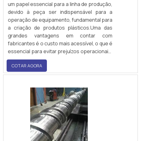
um papel essencial para a linha de produção,
devido à peça ser indispensável para a
operação de equipamento, fundamental para
a criação de produtos plásticos.Uma das
grandes vantagens em contar com
fabricantes é o custo mais acessível, o que é
essencial para evitar prejuízos operacionais.
Ademais, por ter um controle de qualidade
COTAR AGORA
rígido, é garantida a alta performance do
cilindro, o que é determinante para se ter um
cadeia produtiva qualificada.Vantage.