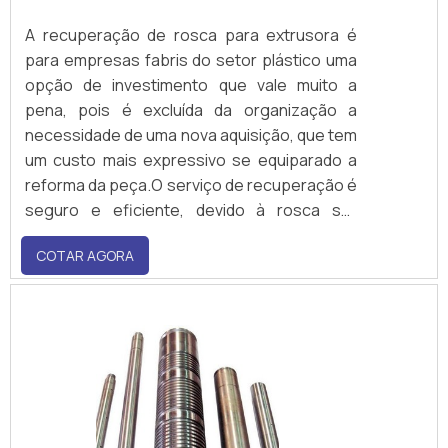
A recuperação de rosca para extrusora é
para empresas fabris do setor plástico uma
opção de investimento que vale muito a
pena, pois é excluída da organização a
necessidade de uma nova aquisição, que tem
um custo mais expressivo se equiparado a
reforma da peça.O serviço de recuperação é
seguro e eficiente, devido à rosca ser
submetida a processos por meio de
COTAR AGORA
maquinários sofisticados que contam alta
precisão, devolvendo todos os atributos do
componente. Ademais, por contar com
etapas de bruniment.