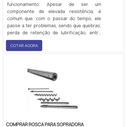
funcionamento. Apesar de ser um
componente de elevada resistência, é
comum que, com o passar do tempo, ele
passe a ter problemas, sendo que quebras,
perda de retenção de lubrificação, entre
outras intercorrências que afetam o
COTAR AGORA
desenvolvimento produtivo do maquinário
são os principais. Para o restabelecimento
do cilindro, nada mais eficiente do que
investir na recuperação da peça,.
COMPRAR ROSCA PARA SOPRADORA