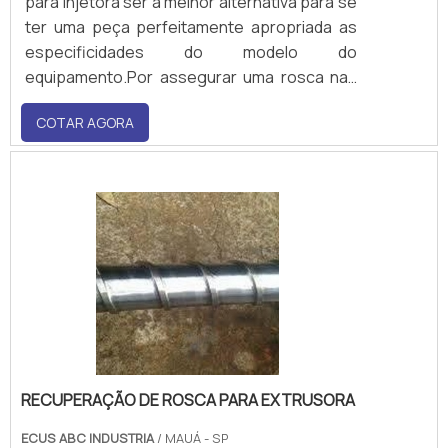
para injetora ser a melhor alternativa para se
ter uma peça perfeitamente apropriada as
especificidades do modelo do
equipamento.Por assegurar uma rosca nas
dimensões corretas, optar por uma empresa
COTAR AGORA
especialista na fabricação é essencial para a
segurança operacional, eliminando danos
oriundos de peças inadequadas.Informações
adicionais sobre a.
RECUPERAÇÃO DE ROSCA PARA EXTRUSORA
ECUS ABC INDUSTRIA
/ MAUÁ - SP