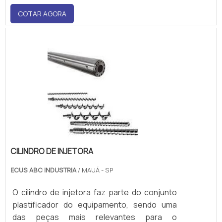
termoplástico que será utilizado no
COTAR AGORA
processamento até o tipo de geometria que
a peça terá.As roscas extrusoras podem ser
divididas em dois grupos: o primeiro dele.
CILINDRO DE INJETORA
ECUS ABC INDUSTRIA
/ MAUÁ - SP
O cilindro de injetora faz parte do conjunto
plastificador do equipamento, sendo uma
das peças mais relevantes para o