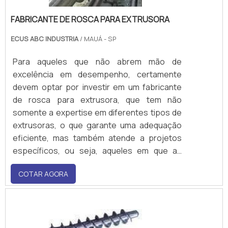
FABRICANTE DE ROSCA PARA EXTRUSORA
ECUS ABC INDUSTRIA
/ MAUÁ - SP
Para aqueles que não abrem mão de
excelência em desempenho, certamente
devem optar por investir em um fabricante
de rosca para extrusora, que tem não
somente a expertise em diferentes tipos de
extrusoras, o que garante uma adequação
eficiente, mas também atende a projetos
específicos, ou seja, aqueles em que as
roscas são produzidas com geometrias
COTAR AGORA
determinadas.Além disso, as fabricantes de
rosca suprem as mais diversas
necessidades, seja de empresas de
pequeno porte, como de indústrias que
atuam.