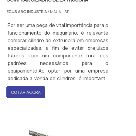
ECUS ABC INDUSTRIA
/ MAUÁ - SP
Por ser uma peça de vital importância para o
funcionamento do maquinário, é relevante
comprar cilindro de extrusora em empresas
especializadas, a fim de evitar prejuízos
futuros com um componente fora dos
padrões necessários para o
equipamento.Ao optar por uma empresa
dedicada à venda de cilindros, é importante
avaliar diversas questões, tais como:
COTAR AGORA
credibilidade da organização no mercado,
tecnologia aplicada, tempo de entrega,
experiência, variedade de opções, tanto
para extrusoras rosca dupla c.