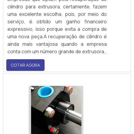
cilindro para extrusora, certamente, fazem
uma excelente escolha, pois, por meio do
serviço, é obtido um ganho financeiro
expressivo, isso porque evita a compra de
uma nova peça.A recuperação de cilindro é
ainda mais vantajosa quando a empresa
conta com um número grande de extrusoras
no ambiente. Além disso, o serviço também
COTAR AGORA
auxilia no aumento da disponibilidade de
espaço, já que peças paradas demandam
locais específicos para o alojamento antes
de serem des.