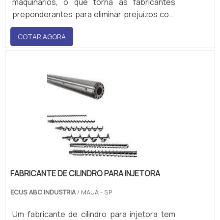
maquinários, o que torna as fabricantes
preponderantes para eliminar prejuízos com
a perda de produtividade, pois é por meio
COTAR AGORA
delas que as empresas garantem peças
adequadas para o funcionamento eficiente
dos equipamentos.Benefícios do uso deste
produto Investir na fab.
FABRICANTE DE CILINDRO PARA INJETORA
ECUS ABC INDUSTRIA
/ MAUÁ - SP
Um fabricante de cilindro para injetora tem