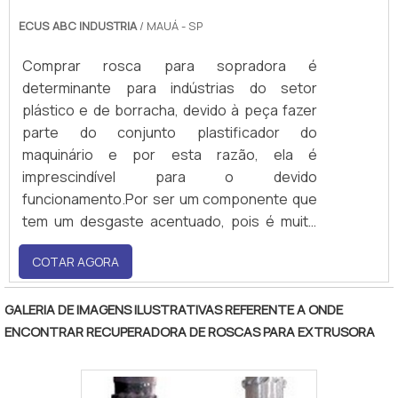
ECUS ABC INDUSTRIA
/ MAUÁ - SP
Comprar rosca para sopradora é
determinante para indústrias do setor
plástico e de borracha, devido à peça fazer
parte do conjunto plastificador do
maquinário e por esta razão, ela é
imprescindível para o devido
funcionamento.Por ser um componente que
tem um desgaste acentuado, pois é muito
exigida pelo equipamento, a troca é
COTAR AGORA
fundamental para evitar paradas
inesperadas da soprada, problema que afeta
toda a cadeia produtiva.Principais vantagens
GALERIA DE IMAGENS ILUSTRATIVAS REFERENTE A ONDE
em adquirir o produto Comprar rosca para
ENCONTRAR RECUPERADORA DE ROSCAS PARA EXTRUSORA
uso em sopr.