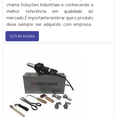
chama Soluções Industriais e conhecendo a
melhor referência em qualidade do
mercado.É importante lembrar que o produto
deve sempre ser adquirido com empresas
especializadas no segmento. Esse tipo de
COTAR AGORA
cuidado ajuda a garantir a qualidade e
durabilidade dos materiais, além de...