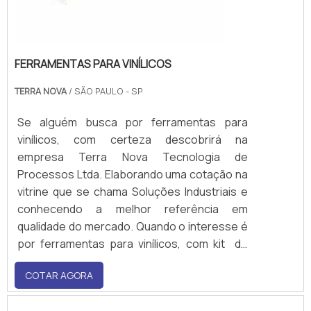
FERRAMENTAS PARA VINÍLICOS
TERRA NOVA
/ SÃO PAULO - SP
Se alguém busca por ferramentas para
vinílicos, com certeza descobrirá na
empresa Terra Nova Tecnologia de
Processos Ltda. Elaborando uma cotação na
vitrine que se chama Soluções Industriais e
conhecendo a melhor referência em
qualidade do mercado. Quando o interesse é
por ferramentas para vinílicos, com kit de
acessórios e soprador modelo Forsthoff
COTAR AGORA
Oval-Q, encontrará na Terra Nova
Tecnologia de Processos Ltda, a melhor