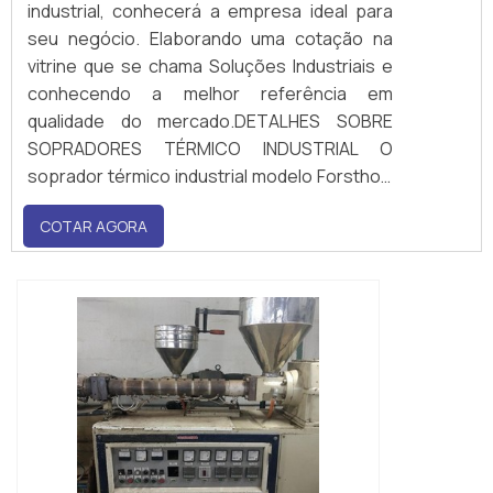
industrial, conhecerá a empresa ideal para
seu negócio. Elaborando uma cotação na
vitrine que se chama Soluções Industriais e
conhecendo a melhor referência em
qualidade do mercado.DETALHES SOBRE
SOPRADORES TÉRMICO INDUSTRIAL O
soprador térmico industrial modelo Forsthoff
Oval-Q, dispõe de uma potência de
COTAR AGORA
aquecimento de 1500 Watt 230V, e uma
eletrônica de regulação contínua para
temperaturas de até °...