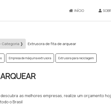
INÍCIO
SOBR
- Categoria ❱
Extrusora de fita de arquear
os
Empresa de máquina extrusora
Extrusora para reciclagem
E ARQUEAR
r, descubra as melhores empresas, realize um orçamento ho
odo o Brasil