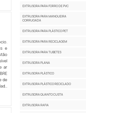
 até
EXTRUSORA PARA FORRO DE PVC
ácil
rial
EXTRUSORA PARA MANGUEIRA
CORRUGADA
alto
nção
EXTRUSORA PARA PLÁSTICO PET
e ar
s de
cio.
EXTRUSORA PARA RECICLAGEM
s de
is e
EXTRUSORA PARA TUBETES
gem,
stão
s de
ível
EXTRUSORA PLANA
tas,
e ar
PAIS
OBRE
EXTRUSORA PLÁSTICO
rta,
e de
EXTRUSORA PLÁSTICO RECICLADO
lda,
lada
l de
a de
EXTRUSORA QUANTO CUSTA
s de
ícil
os –
s de
EXTRUSORA RAFIA
inas
c ou