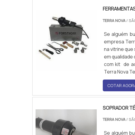
FERRAMENTAS 
TERRA NOVA
/ SÃ
Se alguém bu
empresa Terr
na vitrine qu
em qualidade 
com kit de a
Terra Nova Te
COTAR AGOR
SOPRADOR TÉ
TERRA NOVA
/ SÃ
Se alguém bus