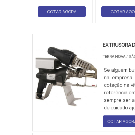
COTAR AGORA
COTAR AGO
EXTRUSORA D
TERRA NOVA
/ SÃ
Se alguém bu
na empresa 
cotação na vi
referência em
sempre ser a
de cuidado aju
COTAR AGOR