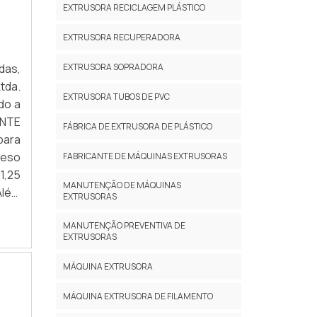
EXTRUSORA RECICLAGEM PLÁSTICO
na –
inas
sso,
agem
EXTRUSORA RECUPERADORA
ento
to e
zada
E A
das,
EXTRUSORA SOPRADORA
ui e
tda.
EXTRUSORA TUBOS DE PVC
lda,
do a
bos,
ENTE
FÁBRICA DE EXTRUSORA DE PLÁSTICO
ssas
para
s –
peso
FABRICANTE DE MÁQUINAS EXTRUSORAS
inas
1,25
MANUTENÇÃO DE MÁQUINAS
na –
Além
EXTRUSORAS
sso,
 por
ento
MANUTENÇÃO PREVENTIVA DE
a de
EXTRUSORAS
zada
s ou
de).
MÁQUINA EXTRUSORA
vil,
MÁQUINA EXTRUSORA DE FILAMENTO
agem
do e