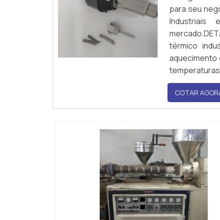
para seu neg
Industriai
mercado.DET
térmico indu
aquecimento d
temperaturas d
COTAR AGOR