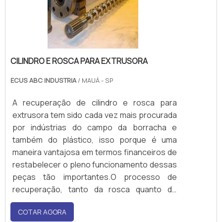
CILINDRO E ROSCA PARA EXTRUSORA
ECUS ABC INDUSTRIA
/ MAUÁ - SP
A recuperação de cilindro e rosca para
extrusora tem sido cada vez mais procurada
por indústrias do campo da borracha e
também do plástico, isso porque é uma
maneira vantajosa em termos financeiros de
restabelecer o pleno funcionamento dessas
peças tão importantes.O processo de
recuperação, tanto da rosca quanto do
cilindro, é extremamente seguro, pois é feito
COTAR AGORA
com alto rigor técnico, no qual são analisados