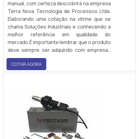
manual, com certeza descobrirá na empresa
Terra Nova Tecnologia de Processos Ltda.
Elaborando uma cotação na vitrine que se
chama Soluções Industriais e conhecendo a
melhor referência em qualidade do
mercado.É importante lembrar que o produto
deve sempre ser adquirido com empresas
especializadas no segmento. Esse tipo de
COTAR AGORA
cuidado ajuda a garantir a qualidade e
durabilidade dos materiais, além de...