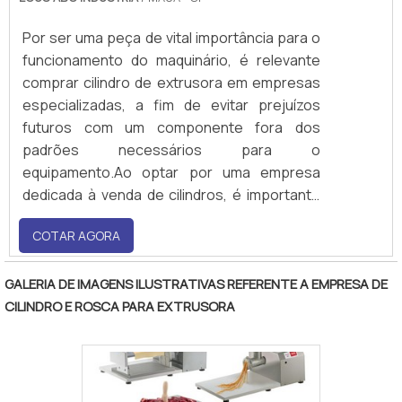
Por ser uma peça de vital importância para o
funcionamento do maquinário, é relevante
comprar cilindro de extrusora em empresas
especializadas, a fim de evitar prejuízos
futuros com um componente fora dos
padrões necessários para o
equipamento.Ao optar por uma empresa
dedicada à venda de cilindros, é importante
avaliar diversas questões, tais como:
COTAR AGORA
credibilidade da organização no mercado,
tecnologia aplicada, tempo de entrega,
experiência, variedade de opções, tanto
GALERIA DE IMAGENS ILUSTRATIVAS REFERENTE A EMPRESA DE
para extrusoras rosca dupla c.
CILINDRO E ROSCA PARA EXTRUSORA