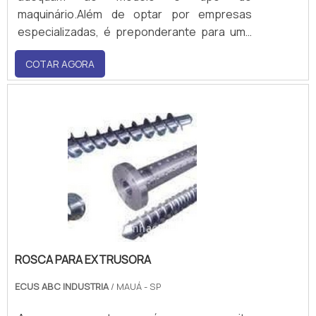
maquinário.Além de optar por empresas
especializadas, é preponderante para uma
aquisição vantajosa averiguar se o
COTAR AGORA
estabelecimento escolhido oferece
facilidades, entre elas a entrega rápida, a
garantia da peça, entre outros.Informações
relevantes antes da compra Aqueles que
optam p.
ROSCA PARA EXTRUSORA
ECUS ABC INDUSTRIA
/ MAUÁ - SP