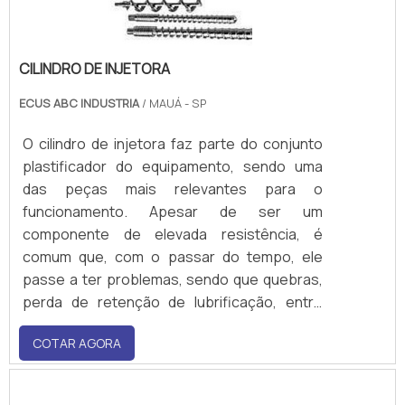
CILINDRO DE INJETORA
ECUS ABC INDUSTRIA
/ MAUÁ - SP
O cilindro de injetora faz parte do conjunto
plastificador do equipamento, sendo uma
das peças mais relevantes para o
funcionamento. Apesar de ser um
componente de elevada resistência, é
comum que, com o passar do tempo, ele
passe a ter problemas, sendo que quebras,
perda de retenção de lubrificação, entre
outras intercorrências que afetam o
COTAR AGORA
desenvolvimento produtivo do maquinário
são os principais. Para o restabelecimento
do cilindro, nada mais eficiente do que