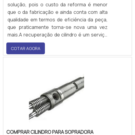
solução, pois o custo da reforma é menor
que o da fabricação e ainda conta com alta
qualidade em termos de eficiência da peça,
que praticamente torna-se nova uma vez
mais.A recuperação de cilindro é um serviço
que envolve equipamentos de tecnologia de
COTAR AGORA
ponta, bem como um exigente padrão
técnico, o que resulta em uma peça
qualificada e devidamente para os mais
variados modelos de injetora.
COMPRAR CILINDRO PARA SOPRADORA