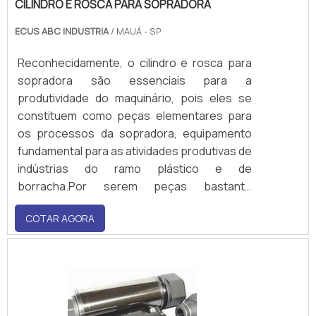
CILINDRO E ROSCA PARA SOPRADORA
ECUS ABC INDUSTRIA
/ MAUÁ - SP
Reconhecidamente, o cilindro e rosca para
sopradora são essenciais para a
produtividade do maquinário, pois eles se
constituem como peças elementares para
os processos da sopradora, equipamento
fundamental para as atividades produtivas de
indústrias do ramo plástico e de
borracha.Por serem peças bastante
exigidas pelo maquinário, a degradação é
COTAR AGORA
natural, o que leva o serviço de recuperação
ser ideal para empresas que desejam ter
completamente restabelecidas as peças.
São muitos os benefícios do s.