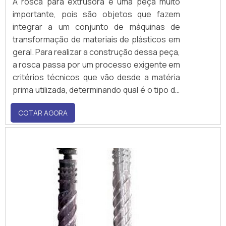
A rosca para extrusora é uma peça muito
importante, pois são objetos que fazem
integrar a um conjunto de máquinas de
transformação de materiais de plásticos em
geral. Para realizar a construção dessa peça,
a rosca passa por um processo exigente em
critérios técnicos que vão desde a matéria
prima utilizada, determinando qual é o tipo de
termoplástico que será utilizado no
COTAR AGORA
processamento até o tipo de geometria que
a peça terá.As roscas extrusoras podem ser
divididas em dois grupos: o primeiro dele.