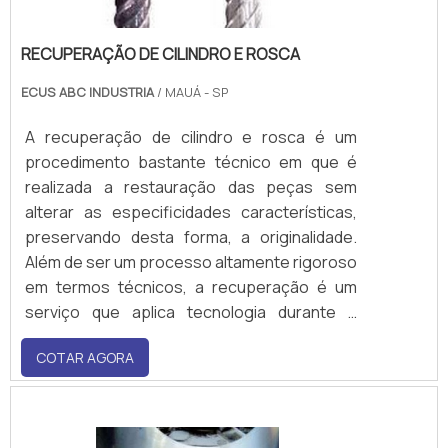
RECUPERAÇÃO DE CILINDRO E ROSCA
ECUS ABC INDUSTRIA
/ MAUÁ - SP
A recuperação de cilindro e rosca é um
procedimento bastante técnico em que é
realizada a restauração das peças sem
alterar as especificidades características,
preservando desta forma, a originalidade.
Além de ser um processo altamente rigoroso
em termos técnicos, a recuperação é um
serviço que aplica tecnologia durante a
execução do recondicionamento das roscas
COTAR AGORA
e cilindros, o que resulta em padrão de
qualidade acentuado, no qual os
componentes atuam como novos, o que faz
do serviço um investime.