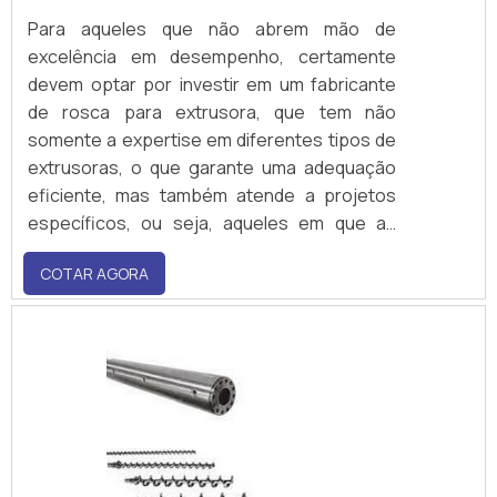
Para aqueles que não abrem mão de
excelência em desempenho, certamente
devem optar por investir em um fabricante
de rosca para extrusora, que tem não
somente a expertise em diferentes tipos de
extrusoras, o que garante uma adequação
eficiente, mas também atende a projetos
específicos, ou seja, aqueles em que as
roscas são produzidas com geometrias
COTAR AGORA
determinadas.Além disso, as fabricantes de
rosca suprem as mais diversas
necessidades, seja de empresas de
pequeno porte, como de indústrias que
atuam.