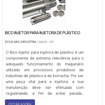
BICO INJETOR PARA INJETORA DE PLÁSTICO
ECUS ABC INDUSTRIA
/ MAUÁ - SP
O Bico injetor para injetora de plástico é um
componente de extrema relevância para o
adequado funcionamento do maquinário
utilizado em processos produtivos de
indústrias de plástico e de borracha. Por ser
uma peça vital para a injetora, a sua
manutenção deve ser efetuada com
regularidade, a fim de evitar paradas
inesperadas, um consumo excessivo de
COTAR AGORA
energia elétrica ou até mesmo a perda de