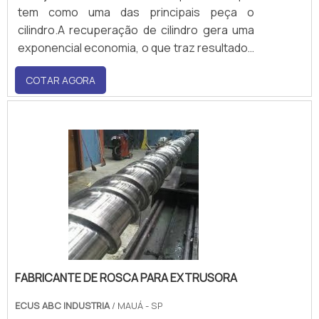
tem como uma das principais peça o
cilindro.A recuperação de cilindro gera uma
exponencial economia, o que traz resultados
em termos de controle de gestão mais
COTAR AGORA
eficiente. Além disso, a empresa evita perda
de produtiva, em decorrência do estado da
peça.Diferenciais de realizar este serviço C.
FABRICANTE DE ROSCA PARA EXTRUSORA
ECUS ABC INDUSTRIA
/ MAUÁ - SP