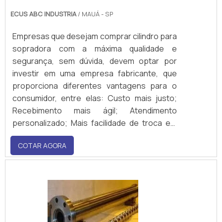
ECUS ABC INDUSTRIA
/ MAUÁ - SP
Empresas que desejam comprar cilindro para
sopradora com a máxima qualidade e
segurança, sem dúvida, devem optar por
investir em uma empresa fabricante, que
proporciona diferentes vantagens para o
consumidor, entre elas: Custo mais justo;
Recebimento mais ágil; Atendimento
personalizado; Mais facilidade de troca em
casos de danos ou falhas. Além desses
COTAR AGORA
benefícios, optar por uma empresa
fabricante desse tipo de peça é também
contar com tecnologia de ponta, o que é
preponderante para assegurar uma.