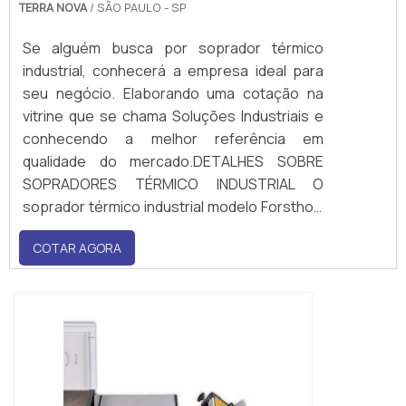
TERRA NOVA
/ SÃO PAULO - SP
Se alguém busca por soprador térmico
industrial, conhecerá a empresa ideal para
seu negócio. Elaborando uma cotação na
vitrine que se chama Soluções Industriais e
conhecendo a melhor referência em
qualidade do mercado.DETALHES SOBRE
SOPRADORES TÉRMICO INDUSTRIAL O
soprador térmico industrial modelo Forsthoff
Oval-Q, dispõe de uma potência de
COTAR AGORA
aquecimento de 1500 Watt 230V, e uma
eletrônica de regulação contínua para
temperaturas de até °...