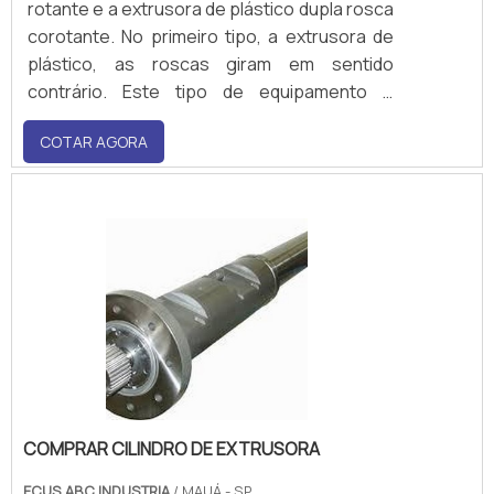
rotante e a extrusora de plástico dupla rosca
corotante. No primeiro tipo, a extrusora de
plástico, as roscas giram em sentido
contrário. Este tipo de equipamento é
utilizado predominantemente para o
COTAR AGORA
processamento de PVC em pó. Já na
extrusora de plástico dupla rosca corotante,
as roscas se encaixam em fusos coerentes
e amba.
COMPRAR CILINDRO DE EXTRUSORA
ECUS ABC INDUSTRIA
/ MAUÁ - SP