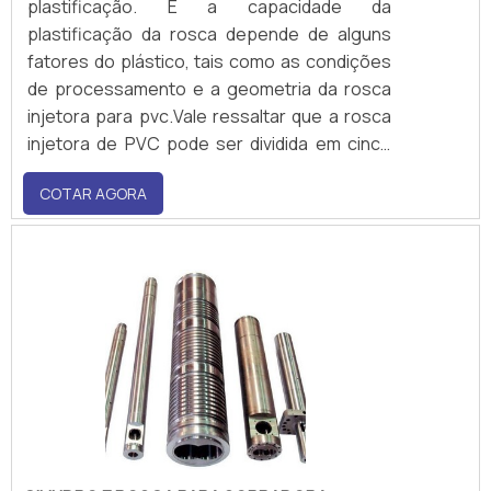
plastificação. E a capacidade da
plastificação da rosca depende de alguns
fatores do plástico, tais como as condições
de processamento e a geometria da rosca
injetora para pvc.Vale ressaltar que a rosca
injetora de PVC pode ser dividida em cinco
partes, durante todo o processamento.
COTAR AGORA
Essas partes são: Alimentação; Pré-
compressão; Compressão; Bloqueio.As
taxas de compressão podem ser diferentes
para cada tipo de material..