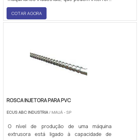
na lubrificação correta do equipamento,
COTAR AGORA
resultando, assim, em variados problemas no
funcionamento. O brunimento desse tipo de
peça é um importante processo de
usinagem, uma vez qu.
ROSCA INJETORA PARA PVC
ECUS ABC INDUSTRIA
/ MAUÁ - SP
O nível de produção de uma máquina
extrusora está ligado à capacidade de