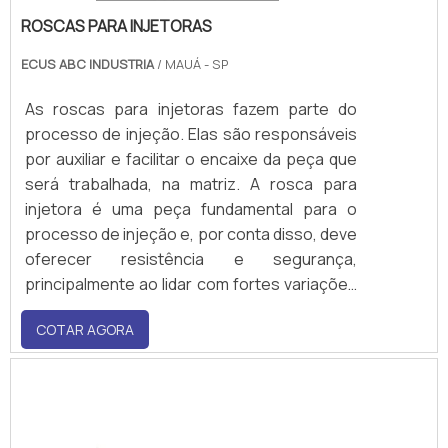
ROSCAS PARA INJETORAS
ECUS ABC INDUSTRIA
/ MAUÁ - SP
As roscas para injetoras fazem parte do
processo de injeção. Elas são responsáveis
por auxiliar e facilitar o encaixe da peça que
será trabalhada, na matriz. A rosca para
injetora é uma peça fundamental para o
processo de injeção e, por conta disso, deve
oferecer resistência e segurança,
principalmente ao lidar com fortes variações
de temperatura enquanto está
COTAR AGORA
transportando o material para dentro da
matriz.A rosca atua no interior de uma
máquina de injeção e pode ter diferentes
tamanhos e fabric.