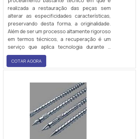
procedimento bastante técnico em que é
realizada a restauração das peças sem
alterar as especificidades características,
preservando desta forma, a originalidade.
Além de ser um processo altamente rigoroso
em termos técnicos, a recuperação é um
serviço que aplica tecnologia durante a
execução do recondicionamento das roscas
COTAR AGORA
e cilindros, o que resulta em padrão de
qualidade acentuado, no qual os
componentes atuam como novos, o que faz
do serviço um investime.