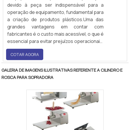
devido à peça ser indispensável para a
operação de equipamento, fundamental para
a criação de produtos plásticos.Uma das
grandes vantagens em contar com
fabricantes é o custo mais acessível, o que é
essencial para evitar prejuízos operacionais.
Ademais, por ter um controle de qualidade
COTAR AGORA
rígido, é garantida a alta performance do
cilindro, o que é determinante para se ter um
cadeia produtiva qualificada.Vantage.
GALERIA DE IMAGENS ILUSTRATIVAS REFERENTE A CILINDRO E
ROSCA PARA SOPRADORA