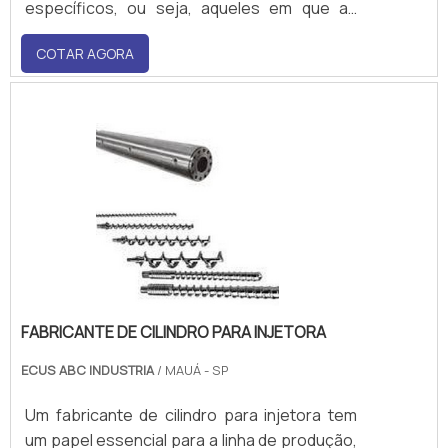
específicos, ou seja, aqueles em que as
roscas são produzidas com geometrias
COTAR AGORA
determinadas.Além disso, as fabricantes de
rosca suprem as mais diversas
necessidades, seja de empresas de
pequeno porte, como de indústrias que
atuam.
FABRICANTE DE CILINDRO PARA INJETORA
ECUS ABC INDUSTRIA
/ MAUÁ - SP
Um fabricante de cilindro para injetora tem
um papel essencial para a linha de produção,