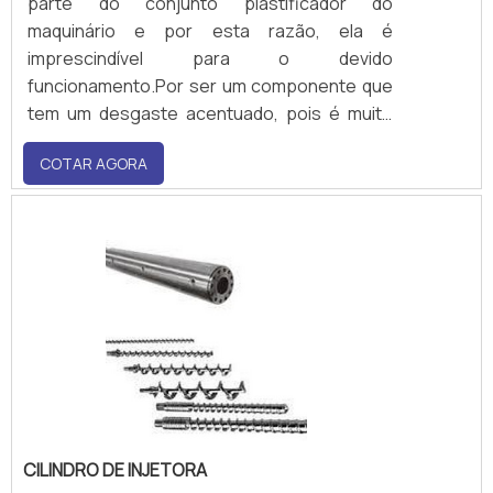
parte do conjunto plastificador do
maquinário e por esta razão, ela é
imprescindível para o devido
funcionamento.Por ser um componente que
tem um desgaste acentuado, pois é muito
exigida pelo equipamento, a troca é
COTAR AGORA
fundamental para evitar paradas
inesperadas da soprada, problema que afeta
toda a cadeia produtiva.Principais vantagens
em adquirir o produto Comprar rosca para
uso em sopr.
CILINDRO DE INJETORA