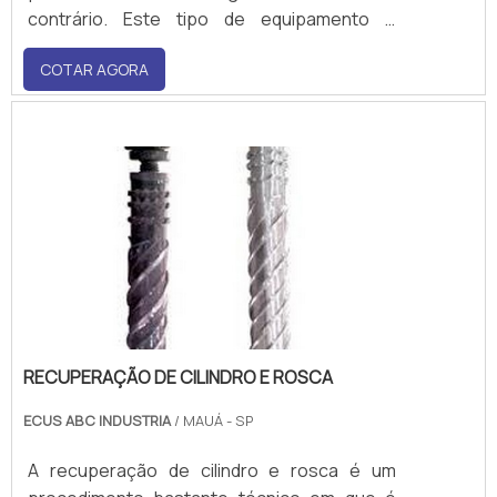
contrário. Este tipo de equipamento é
utilizado predominantemente para o
COTAR AGORA
processamento de PVC em pó. Já na
extrusora de plástico dupla rosca corotante,
as roscas se encaixam em fusos coerentes
e amba.
RECUPERAÇÃO DE CILINDRO E ROSCA
ECUS ABC INDUSTRIA
/ MAUÁ - SP
A recuperação de cilindro e rosca é um