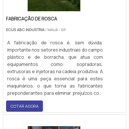
FABRICAÇÃO DE ROSCA
ECUS ABC INDUSTRIA
/ MAUÁ - SP
A fabricação de rosca é, sem dúvida,
importante nos setores industriais do campo
plástico e de borracha, que atua com
equipamentos como: sopradoras,
extrusoras e injetoras na cadeia produtiva. A
rosca é uma peça essencial para estes
maquinários, o que torna as fabricantes
preponderantes para eliminar prejuízos com
a perda de produtividade, pois é por meio
COTAR AGORA
delas que as empresas garantem peças
adequadas para o funcionamento eficiente
dos equipamentos.Benefícios do uso deste
produto Investir na fab.