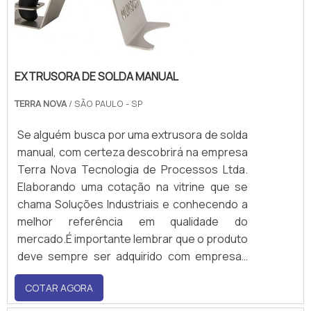
EXTRUSORA DE SOLDA MANUAL
TERRA NOVA
/ SÃO PAULO - SP
Se alguém busca por uma extrusora de solda
manual, com certeza descobrirá na empresa
Terra Nova Tecnologia de Processos Ltda.
Elaborando uma cotação na vitrine que se
chama Soluções Industriais e conhecendo a
melhor referência em qualidade do
mercado.É importante lembrar que o produto
deve sempre ser adquirido com empresas
especializadas no segmento. Esse tipo de
COTAR AGORA
cuidado ajuda a garantir a qualidade e
durabilidade dos materiais, além de...