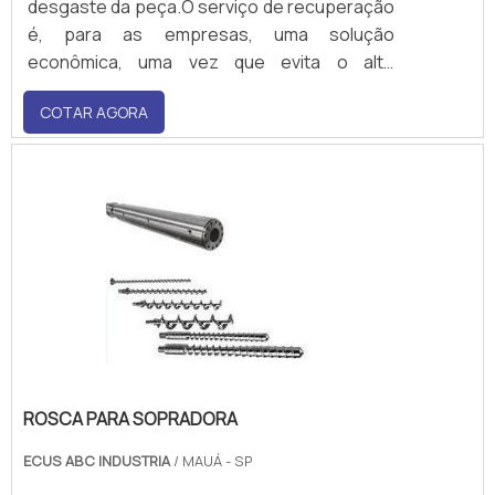
desgaste da peça.O serviço de recuperação
é, para as empresas, uma solução
econômica, uma vez que evita o alto
investimento em um novo cilindro, resultando
COTAR AGORA
em uma economia substancial, devido à
quantidade de equipamentos.Detalhes deste
tipo de manutenção A recuperação desse
tipo de componente é,.
ROSCA PARA SOPRADORA
ECUS ABC INDUSTRIA
/ MAUÁ - SP