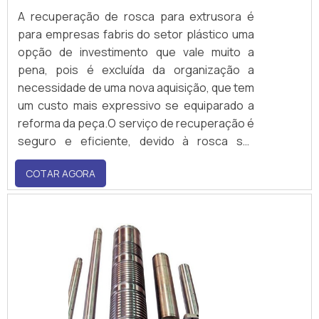
A recuperação de rosca para extrusora é
para empresas fabris do setor plástico uma
opção de investimento que vale muito a
pena, pois é excluída da organização a
necessidade de uma nova aquisição, que tem
um custo mais expressivo se equiparado a
reforma da peça.O serviço de recuperação é
seguro e eficiente, devido à rosca ser
submetida a processos por meio de
COTAR AGORA
maquinários sofisticados que contam alta
precisão, devolvendo todos os atributos do
componente. Ademais, por contar com
etapas de bruniment.