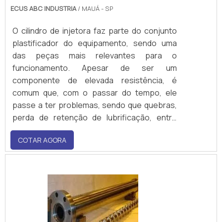
ECUS ABC INDUSTRIA
/ MAUÁ - SP
O cilindro de injetora faz parte do conjunto
plastificador do equipamento, sendo uma
das peças mais relevantes para o
funcionamento. Apesar de ser um
componente de elevada resistência, é
comum que, com o passar do tempo, ele
passe a ter problemas, sendo que quebras,
perda de retenção de lubrificação, entre
outras intercorrências que afetam o
COTAR AGORA
desenvolvimento produtivo do maquinário
são os principais. Para o restabelecimento
do cilindro, nada mais eficiente do que
investir na recuperação da peça,.