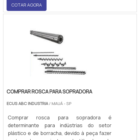
COTAR AGORA
Essas partes são: Alimentação; Pré-
compressão; Compressão; Bloqueio.As
taxas de compressão podem ser diferentes
para cada tipo de material..
COMPRAR ROSCA PARA SOPRADORA
ECUS ABC INDUSTRIA
/ MAUÁ - SP
Comprar rosca para sopradora é
determinante para indústrias do setor
plástico e de borracha, devido à peça fazer