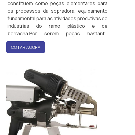
constituem como peças elementares para
os processos da sopradora, equipamento
fundamental para as atividades produtivas de
indústrias do ramo plástico e de
borracha.Por serem peças bastante
exigidas pelo maquinário, a degradação é
COTAR AGORA
natural, o que leva o serviço de recuperação
ser ideal para empresas que desejam ter
completa...