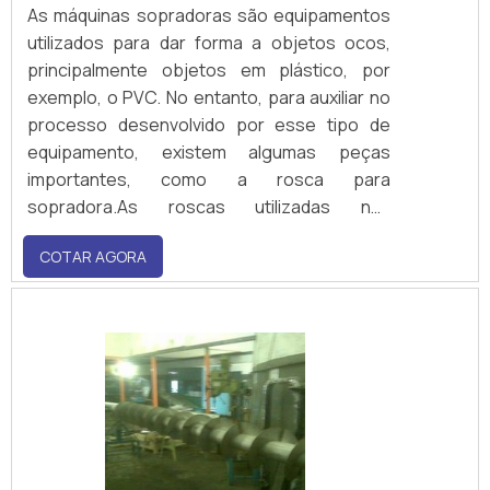
As máquinas sopradoras são equipamentos
utilizados para dar forma a objetos ocos,
principalmente objetos em plástico, por
exemplo, o PVC. No entanto, para auxiliar no
processo desenvolvido por esse tipo de
equipamento, existem algumas peças
importantes, como a rosca para
sopradora.As roscas utilizadas nas
sopradoras são fundamentais no processo,
COTAR AGORA
e podem auxiliar a máquina no encaixe da
peça a ser trabalhada, na matriz. É
fundamental que a rosca tenha um excelente
desempenho, pois é uma peça fund.