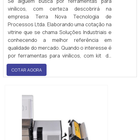
Se alguém busca por ferramentas para
vinílicos, com certeza descobrirá na
empresa Terra Nova Tecnologia de
Processos Ltda. Elaborando uma cotação na
vitrine que se chama Soluções Industriais e
conhecendo a melhor referência em
qualidade do mercado. Quando o interesse é
por ferramentas para vinílicos, com kit de
acessórios e soprador modelo Forsthoff
COTAR AGORA
Oval-Q, encontrará na Terra Nova
Tecnologia de Processos Ltda, a melhor
solução para ...