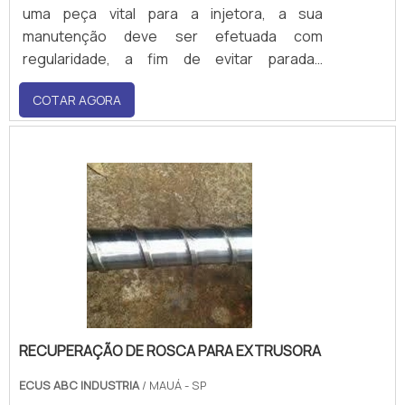
uma peça vital para a injetora, a sua
manutenção deve ser efetuada com
regularidade, a fim de evitar paradas
inesperadas, um consumo excessivo de
COTAR AGORA
energia elétrica ou até mesmo a perda de
matéria-prima.Características relevantes do
bico para injetoraO bico para injetora, como
mencionado anterio.
RECUPERAÇÃO DE ROSCA PARA EXTRUSORA
ECUS ABC INDUSTRIA
/ MAUÁ - SP