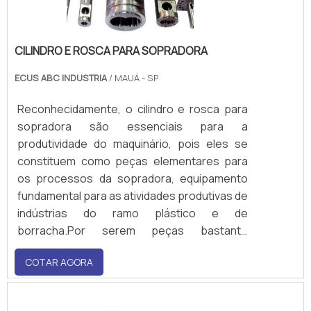
CILINDRO E ROSCA PARA SOPRADORA
ECUS ABC INDUSTRIA
/ MAUÁ - SP
Reconhecidamente, o cilindro e rosca para
sopradora são essenciais para a
produtividade do maquinário, pois eles se
constituem como peças elementares para
os processos da sopradora, equipamento
fundamental para as atividades produtivas de
indústrias do ramo plástico e de
borracha.Por serem peças bastante
exigidas pelo maquinário, a degradação é
COTAR AGORA
natural, o que leva o serviço de recuperação
ser ideal para empresas que desejam ter
completamente restabelecidas as peças.