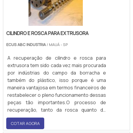
CILINDRO E ROSCA PARA EXTRUSORA
ECUS ABC INDUSTRIA
/ MAUÁ - SP
A recuperação de cilindro e rosca para
extrusora tem sido cada vez mais procurada
por indústrias do campo da borracha e
também do plástico, isso porque é uma
maneira vantajosa em termos financeiros de
restabelecer o pleno funcionamento dessas
peças tão importantes.O processo de
recuperação, tanto da rosca quanto do
cilindro, é extremamente seguro, pois é feito
COTAR AGORA
com alto rigor técnico, no qual são analisados
os parâmetros de geometria para que os