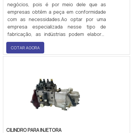
negócios, pois é por meio dele que as
empresas obtêm a peça em conformidade
com as necessidades.Ao optar por uma
empresa especializada nesse tipo de
fabricação, as indústrias podem elaborar
projetos personalizados, ou seja, o cilindro
COTAR AGORA
pode contar com geometrias variadas, que
sejam ideias para a confecção de novos
produtos, que trazem um incremento
importante para a competi.
CILINDRO PARA INJETORA