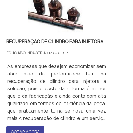
RECUPERAÇÃO DE CILINDRO PARA INJETORA
ECUS ABC INDUSTRIA
/ MAUÁ - SP
As empresas que desejam economizar sem
abrir mão da performance têm na
recuperação de cilindro para injetora a
solução, pois o custo da reforma é menor
que o da fabricação e ainda conta com alta
qualidade em termos de eficiência da peça,
que praticamente torna-se nova uma vez
mais.A recuperação de cilindro é um serviço
que envolve equipamentos de tecnologia de
COTAR AGORA
ponta, bem como um exigente padrão