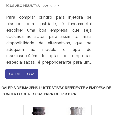
ECUS ABC INDUSTRIA
/ MAUÁ - SP
Para comprar cilindro para injetora de
plástico com qualidade, é fundamental
escolher uma boa empresa, que seja
dedicada ao setor, para assim ter mais
disponibilidade de alternativas, que se
adequam ao modelo e tipo do
maquinário.Além de optar por empresas
especializadas, é preponderante para uma
aquisição vantajosa averiguar se o
COTAR AGORA
estabelecimento escolhido oferece
facilidades, entre elas a entrega rápida, a
garantia da peça, entre outros.Informações
GALERIA DE IMAGENS ILUSTRATIVAS REFERENTE A EMPRESA DE
relevantes antes da compra Aqueles que
CONSERTO DE ROSCAS PARA EXTRUSORA
optam p.