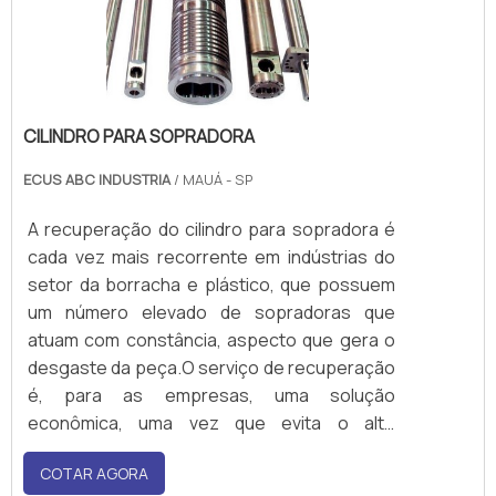
CILINDRO PARA SOPRADORA
ECUS ABC INDUSTRIA
/ MAUÁ - SP
A recuperação do cilindro para sopradora é
cada vez mais recorrente em indústrias do
setor da borracha e plástico, que possuem
um número elevado de sopradoras que
atuam com constância, aspecto que gera o
desgaste da peça.O serviço de recuperação
é, para as empresas, uma solução
econômica, uma vez que evita o alto
investimento em um novo cilindro, resultando
COTAR AGORA
em uma economia substancial, devido à