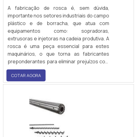
A fabricação de rosca é, sem dúvida,
importante nos setores industriais do campo
plástico e de borracha, que atua com
equipamentos como: sopradoras,
extrusoras e injetoras na cadeia produtiva. A
rosca é uma peça essencial para estes
maquinários, o que torna as fabricantes
preponderantes para eliminar prejuízos com
a perda de produtividade, pois é por meio
COTAR AGORA
delas que as empresas garantem peças
adequadas para o funcionamento eficiente
dos equipamentos.Benefícios do uso deste
produto Investir na fab.