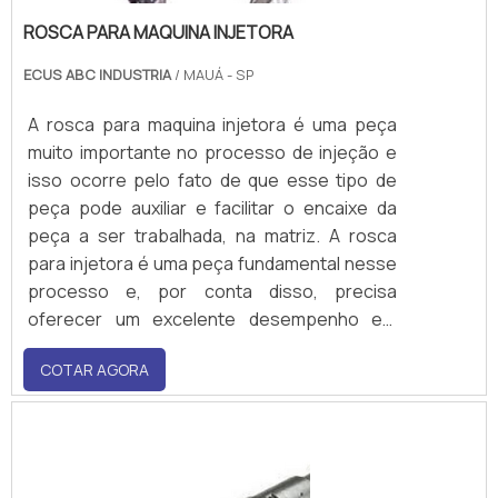
ROSCA PARA MAQUINA INJETORA
ECUS ABC INDUSTRIA
/ MAUÁ - SP
A rosca para maquina injetora é uma peça
muito importante no processo de injeção e
isso ocorre pelo fato de que esse tipo de
peça pode auxiliar e facilitar o encaixe da
peça a ser trabalhada, na matriz. A rosca
para injetora é uma peça fundamental nesse
processo e, por conta disso, precisa
oferecer um excelente desempenho em
segurança e resistência, especialmente
COTAR AGORA
quando lida com fortes variações de
temperatura, enquanto está transportando
o material para dentro da matriz.A rosca para
injetora tr.