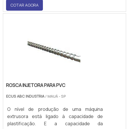
COTAR AGORA
benefícios, optar por uma empresa
fabricante desse tipo de peça é também
contar com tecnologia de ponta, o que é
preponderante para assegurar uma.
ROSCA INJETORA PARA PVC
ECUS ABC INDUSTRIA
/ MAUÁ - SP
O nível de produção de uma máquina
extrusora está ligado à capacidade de
plastificação. E a capacidade da