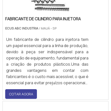
FABRICANTE DE CILINDRO PARA INJETORA
ECUS ABC INDUSTRIA
/ MAUÁ - SP
Um fabricante de cilindro para injetora tem
um papel essencial para a linha de produção,
devido à peça ser indispensável para a
operação de equipamento, fundamental para
a criação de produtos plásticos.Uma das
grandes vantagens em contar com
fabricantes é o custo mais acessível, o que é
essencial para evitar prejuízos operacionais.
Ademais, por ter um controle de qualidade
COTAR AGORA
rígido, é garantida a alta performance do
cilindro, o que é determinante para se ter um
cadeia produtiva qualificada.Vantage.