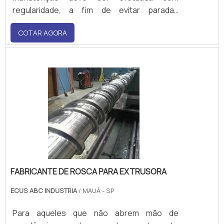
regularidade, a fim de evitar paradas
inesperadas, um consumo excessivo de
COTAR AGORA
energia elétrica ou até mesmo a perda de
matéria-prima.Características relevantes do
bico para injetoraO bico para injetora, como
mencionado anterio.
FABRICANTE DE ROSCA PARA EXTRUSORA
ECUS ABC INDUSTRIA
/ MAUÁ - SP
Para aqueles que não abrem mão de