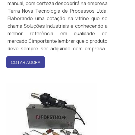
manual, com certeza descobrirá na empresa
Terra Nova Tecnologia de Processos Ltda.
Elaborando uma cotação na vitrine que se
chama Soluções Industriais e conhecendo a
melhor referência em qualidade do
mercado.É importante lembrar que o produto
deve sempre ser adquirido com empresas
especializadas no segmento. Esse tipo de
COTAR AGORA
cuidado ajuda a garantir a qualidade e
durabilidade dos materiais, além de...