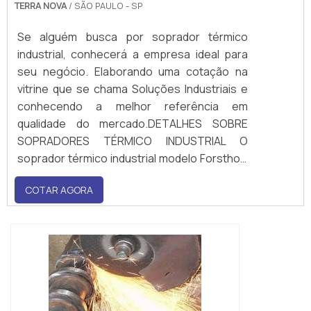
TERRA NOVA
/ SÃO PAULO - SP
Se alguém busca por soprador térmico
industrial, conhecerá a empresa ideal para
seu negócio. Elaborando uma cotação na
vitrine que se chama Soluções Industriais e
conhecendo a melhor referência em
qualidade do mercado.DETALHES SOBRE
SOPRADORES TÉRMICO INDUSTRIAL O
soprador térmico industrial modelo Forsthoff
Oval-Q, dispõe de uma potência de
COTAR AGORA
aquecimento de 1500 Watt 230V, e uma
eletrônica de regulação contínua para
temperaturas de até °...