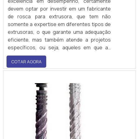
excelência em desempenho, certamente
devem optar por investir em um fabricante
de rosca para extrusora, que tem não
somente a expertise em diferentes tipos de
extrusoras, o que garante uma adequação
eficiente, mas também atende a projetos
específicos, ou seja, aqueles em que as
roscas são produzidas com geometrias
COTAR AGORA
determinadas.Além disso, as fabricantes de
rosca suprem as mais diversas
necessidades, seja de empresas de
pequeno porte, como de indústrias que
atuam.