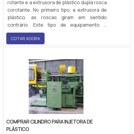
rotante e a extrusora de plástico dupla rosca
corotante. No primeiro tipo, a extrusora de
plástico, as roscas giram em sentido
contrário. Este tipo de equipamento é
utilizado predominantemente para o
COTAR AGORA
processamento de PVC em pó. Já na
extrusora de plástico dupla rosca corotante,
as roscas se encaixam em fusos coerentes
e amba.
COMPRAR CILINDRO PARA INJETORA DE
PLÁSTICO