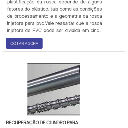
plastificação da rosca depende de alguns
fatores do plástico, tais como as condições
de processamento e a geometria da rosca
injetora para pvc.Vale ressaltar que a rosca
injetora de PVC pode ser dividida em cinco
partes, durante todo o processamento.
COTAR AGORA
Essas partes são: Alimentação; Pré-
compressão; Compressão; Bloqueio.As
taxas de compressão podem ser diferentes
para cada tipo de material..
RECUPERAÇÃO DE CILINDRO PARA