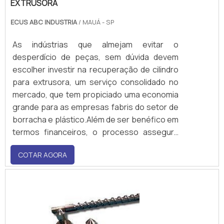
EXTRUSORA
ECUS ABC INDUSTRIA
/ MAUÁ - SP
As indústrias que almejam evitar o
desperdício de peças, sem dúvida devem
escolher investir na recuperação de cilindro
para extrusora, um serviço consolidado no
mercado, que tem propiciado uma economia
grande para as empresas fabris do setor de
borracha e plástico.Além de ser benéfico em
termos financeiros, o processo assegura
um padrão excepcional de qualidade ao
COTAR AGORA
cilindro, que conta com uma vida útil mais
prolongada, devido ter mais capacidade de
resistência a diversos aspectos, tais como:
Abra.