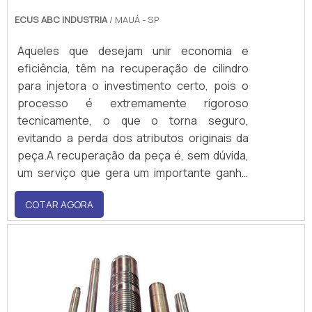
ECUS ABC INDUSTRIA
/ MAUÁ - SP
Aqueles que desejam unir economia e
eficiência, têm na recuperação de cilindro
para injetora o investimento certo, pois o
processo é extremamente rigoroso
tecnicamente, o que o torna seguro,
evitando a perda dos atributos originais da
peça.A recuperação da peça é, sem dúvida,
um serviço que gera um importante ganho
econômico, pois o custo, se equiparado com
COTAR AGORA
um cilindro novo, é menor. Ademais, o
componente restabelecido conta ainda com
a vantagem de ter mais resistência,
culminando desta forma, n.