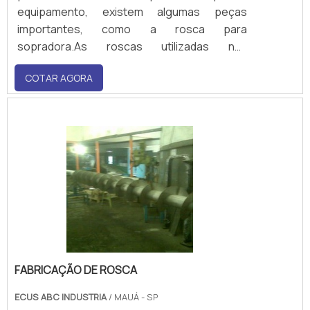
equipamento, existem algumas peças
importantes, como a rosca para
sopradora.As roscas utilizadas nas
sopradoras são fundamentais no processo,
COTAR AGORA
e podem auxiliar a máquina no encaixe da
peça a ser trabalhada, na matriz. É
fundamental que a rosca tenha um excelente
desempenho, pois é uma peça fund.
FABRICAÇÃO DE ROSCA
ECUS ABC INDUSTRIA
/ MAUÁ - SP