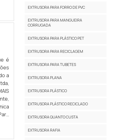
 por
EXTRUSORA PARA FORRO DE PVC
inas
ntos
EXTRUSORA PARA MANGUEIRA
CORRUGADA
ias,
s de
EXTRUSORA PARA PLÁSTICO PET
ão e
ico,
EXTRUSORA PARA RECICLAGEM
ca e
ue é
EXTRUSORA PARA TUBETES
E A
ções
ui e
do a
EXTRUSORA PLANA
lda,
tda,
para
MAIS
EXTRUSORA PLÁSTICO
ico,
nte,
EXTRUSORA PLÁSTICO RECICLADO
ador
nica
para
Para
EXTRUSORA QUANTO CUSTA
para
em e
gens
r de
EXTRUSORA RAFIA
itos
rias