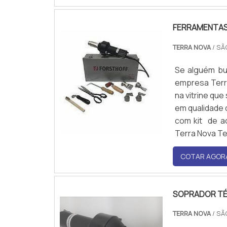
FERRAMENTAS 
TERRA NOVA
/ SÃ
Se alguém bu
empresa Terr
na vitrine qu
em qualidade 
com kit de a
Terra Nova Te
COTAR AGOR
SOPRADOR TÉ
TERRA NOVA
/ SÃ