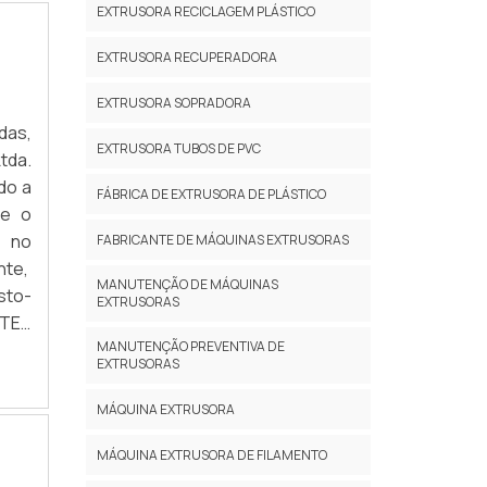
EXTRUSORA RECICLAGEM PLÁSTICO
om o
s de
eis,
EXTRUSORA RECUPERADORA
e ar
lado
EXTRUSORA SOPRADORA
s. A
das,
EXTRUSORA TUBOS DE PVC
tro,
tda.
e um
do a
FÁBRICA DE EXTRUSORA DE PLÁSTICO
RE A
ue o
ui e
s no
FABRICANTE DE MÁQUINAS EXTRUSORAS
lda,
nte,
MANUTENÇÃO DE MÁQUINAS
cias
sto-
EXTRUSORAS
sas
NTEA
s –
MANUTENÇÃO PREVENTIVA DE
te e
EXTRUSORAS
inas
ners
na –
a de
MÁQUINA EXTRUSORA
sso,
uina
ento
MÁQUINA EXTRUSORA DE FILAMENTO
mm e
zada
o de