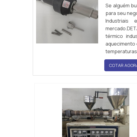
Se alguém bus
para seu neg
Industriai
mercado.DET
térmico indu
aquecimento d
temperaturas d
COTAR AGOR