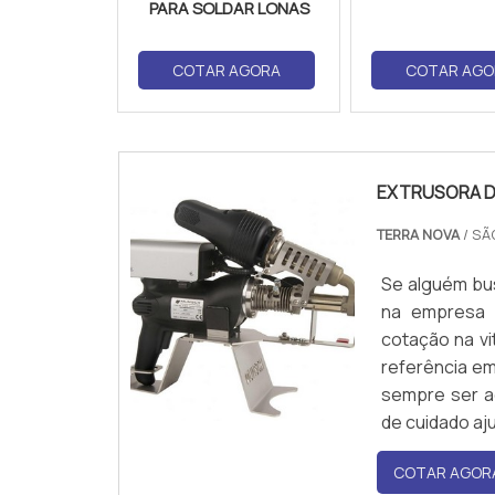
PARA SOLDAR LONAS
COTAR AGORA
COTAR AGO
EXTRUSORA D
TERRA NOVA
/ SÃ
Se alguém bu
na empresa 
cotação na vi
referência em
sempre ser a
de cuidado aju
COTAR AGOR