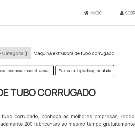
INÍCIO
SOBR
- Categoria ❱
Máquina extrusora de tubo corrugado
icante de máquinas extrusoras
Extrusora de plástico granulado
DE TUBO CORRUGADO
e tubo corrugado, conheça as melhores empresas, rece
ximadamente 200 fabricantes ao mesmo tempo gratuitamente