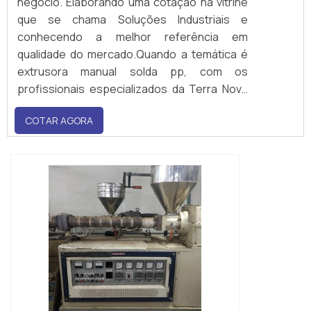
negócio. Elaborando uma cotação na vitrine
que se chama Soluções Industriais e
conhecendo a melhor referência em
qualidade do mercado.Quando a temática é
extrusora manual solda pp, com os
profissionais especializados da Terra Nova
Tecnologia conseguirá assertividade com
COTAR AGORA
prazos de entrega enxutos.ALGUNS
DETALHES SOBRE EXTRUSORA MANUAL
SOLDA PPHá muitas mane...