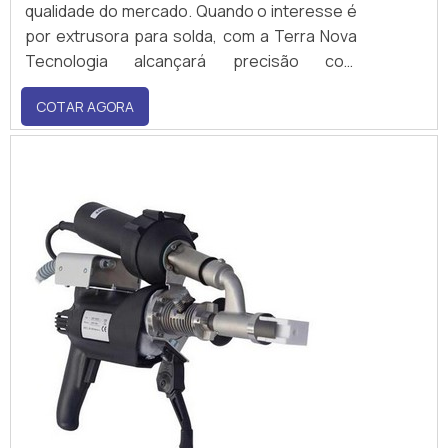
qualidade do mercado. Quando o interesse é
por extrusora para solda, com a Terra Nova
Tecnologia alcançará precisão com
comprometimento com os resultados dos
COTAR AGORA
clientes.ALGUNS DETALHES SOBRE
EXTRUSORA PARA SOLDAHá muitas maneiras
eficientes de de...