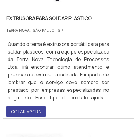
EXTRUSORA PARA SOLDAR PLASTICO
TERRA NOVA
/ SÃO PAULO - SP
Quando o tema é extrusora portátil para para
soldar plásticos, com a equipe especializada
da Terra Nova Tecnologia de Processos
Ltda, irá encontrar ótimo atendimento e
precisão na extrusora indicada. É importante
lembrar que o serviço deve sempre ser
prestado por empresas especializadas no
segmento. Esse tipo de cuidado ajuda a
garantir a qualidade e assertividade do
COTAR AGORA
serviço. UM POUCO MAIS SOBRE
EXTRUSORA PARA SOLDAR PLÁSTICOA
extrusor...