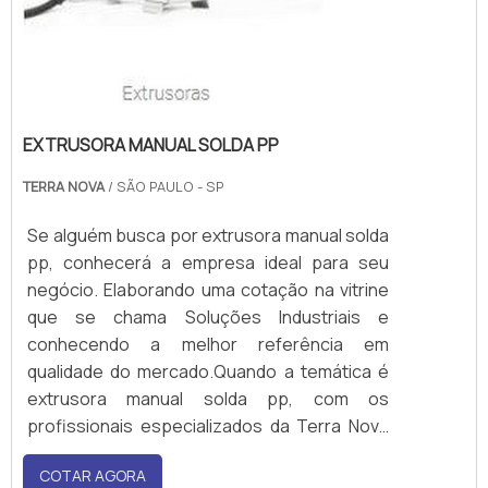
EXTRUSORA MANUAL SOLDA PP
TERRA NOVA
/ SÃO PAULO - SP
Se alguém busca por extrusora manual solda
pp, conhecerá a empresa ideal para seu
negócio. Elaborando uma cotação na vitrine
que se chama Soluções Industriais e
conhecendo a melhor referência em
qualidade do mercado.Quando a temática é
extrusora manual solda pp, com os
profissionais especializados da Terra Nova
Tecnologia conseguirá assertividade com
COTAR AGORA
prazos de entrega enxutos.ALGUNS