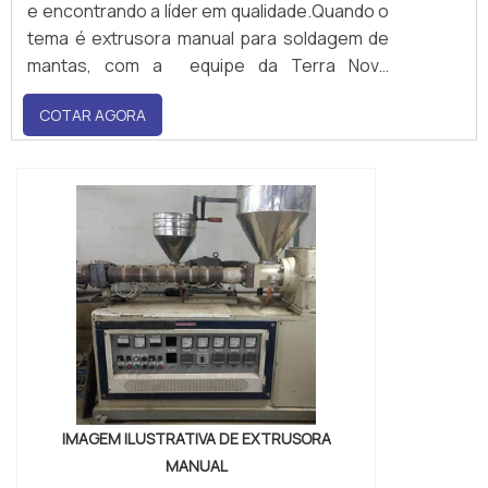
e encontrando a líder em qualidade.Quando o
tema é extrusora manual para soldagem de
mantas, com a equipe da Terra Nova
Tecnologia de Processos Ltda,irá encontrar
COTAR AGORA
ótimo atendimento e precisão na extrusora
indicada.É importante le...
IMAGEM ILUSTRATIVA DE EXTRUSORA
MANUAL