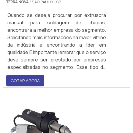
TERRA NOVA
/ SÃO PAULO - SP
Quando se deseja procurar por extrusora
manual para soldagem de chapas,
encontrará a melhor empresa do segmento.
Solicitando mais informações na maior vitrine
da indústria e encontrando a líder em
qualidade.É importante lembrar que o serviço
deve sempre ser prestado por empresas
especializadas no segmento. Esse tipo de
cuidado ajuda a garantir a qualidade e
COTAR AGORA
assertividade do serviço.SOBRE EXTRUSORA
MANUAL PARA SOLDAGEM DE
CHAPASQuando o ...