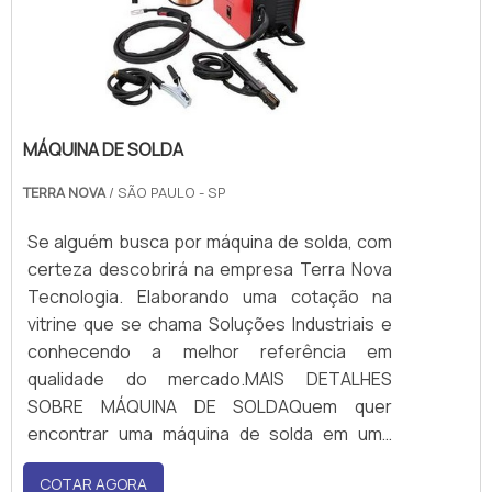
MÁQUINA DE SOLDA
TERRA NOVA
/ SÃO PAULO - SP
Se alguém busca por máquina de solda, com
certeza descobrirá na empresa Terra Nova
Tecnologia. Elaborando uma cotação na
vitrine que se chama Soluções Industriais e
conhecendo a melhor referência em
qualidade do mercado.MAIS DETALHES
SOBRE MÁQUINA DE SOLDAQuem quer
encontrar uma máquina de solda em uma
empresa inovadora, chega até a Terra Nova
COTAR AGORA
Tecnologia. É possível encontrar sopradores