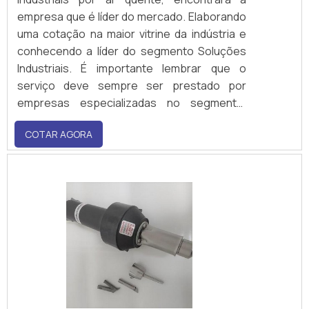
empresa que é líder do mercado. Elaborando
uma cotação na maior vitrine da indústria e
conhecendo a líder do segmento Soluções
Industriais. É importante lembrar que o
serviço deve sempre ser prestado por
empresas especializadas no segmento.
Esse tipo de cuidado ajuda a garantir a
COTAR AGORA
qualidade e assertividade do
serviço.DETALHES SOBRE PROCESSOS
INDUSTRIAIS POR AR QUENTEOs processos
industriais por ar quente tem como modelo
Herz XL 92, dispõe de uma potência de 400V,
Frequência (HZ)50/ 60, potência 11 - 21KW
com temperatura máxima de até 650 ° C ,
precisando de um volume mínimo de ar
(L/min) 1480 .Para aquecer,esterilizar,ativar,
termo encolhimento de embalagens,