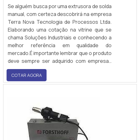
Se alguém busca por uma extrusora de solda
manual, com certeza descobrirá na empresa
Terra Nova Tecnologia de Processos Ltda.
Elaborando uma cotação na vitrine que se
chama Soluções Industriais e conhecendo a
melhor referência em qualidade do
mercado.É importante lembrar que o produto
deve sempre ser adquirido com empresas
especializadas no segmento. Esse tipo de
COTAR AGORA
cuidado ajuda a garantir a qualidade e
durabilidade dos materiais, além de...