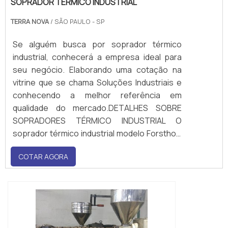
SOPRADOR TÉRMICO INDUSTRIAL
TERRA NOVA
/ SÃO PAULO - SP
Se alguém busca por soprador térmico
industrial, conhecerá a empresa ideal para
seu negócio. Elaborando uma cotação na
vitrine que se chama Soluções Industriais e
conhecendo a melhor referência em
qualidade do mercado.DETALHES SOBRE
SOPRADORES TÉRMICO INDUSTRIAL O
soprador térmico industrial modelo Forsthoff
Oval-Q, dispõe de uma potência de
COTAR AGORA
aquecimento de 1500 Watt 230V, e uma
eletrônica de regulação contínua para
temperaturas de até °...