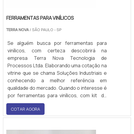
FERRAMENTAS PARA VINÍLICOS
TERRA NOVA
/ SÃO PAULO - SP
Se alguém busca por ferramentas para
vinílicos, com certeza descobrirá na
empresa Terra Nova Tecnologia de
Processos Ltda. Elaborando uma cotação na
vitrine que se chama Soluções Industriais e
conhecendo a melhor referência em
qualidade do mercado. Quando o interesse é
por ferramentas para vinílicos, com kit de
acessórios e soprador modelo Forsthoff
COTAR AGORA
Oval-Q, encontrará na Terra Nova
Tecnologia de Processos Ltda, a melhor
solução para ...