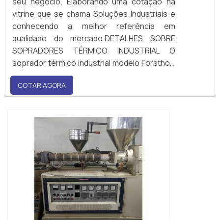
seu negócio. Elaborando uma cotação na
vitrine que se chama Soluções Industriais e
conhecendo a melhor referência em
qualidade do mercado.DETALHES SOBRE
SOPRADORES TÉRMICO INDUSTRIAL O
soprador térmico industrial modelo Forsthoff
Oval-Q, dispõe de uma potência de
COTAR AGORA
aquecimento de 1500 Watt 230V, e uma
eletrônica de regulação contínua para
temperaturas de até °...