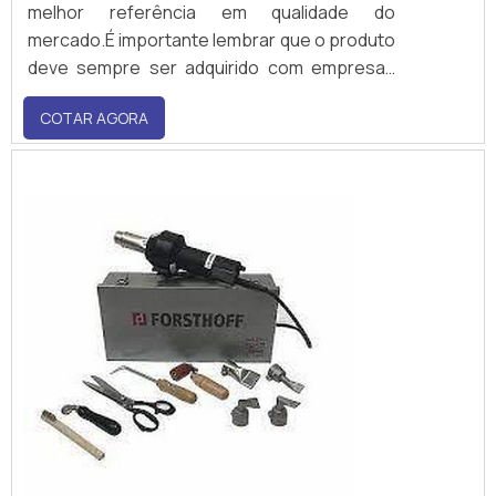
melhor referência em qualidade do
mercado.É importante lembrar que o produto
deve sempre ser adquirido com empresas
especializadas no segmento. Esse tipo de
COTAR AGORA
cuidado ajuda a garantir a qualidade e
durabilidade dos materiais, além de...