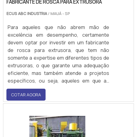
FABRICANTE DE ROSCA PARA EXTRUSORA
ECUS ABC INDUSTRIA
/ MAUÁ - SP
Para aqueles que não abrem mão de
excelência em desempenho, certamente
devem optar por investir em um fabricante
de rosca para extrusora, que tem não
somente a expertise em diferentes tipos de
extrusoras, o que garante uma adequação
eficiente, mas também atende a projetos
específicos, ou seja, aqueles em que as
roscas são produzidas com geometrias
COTAR AGORA
determinadas.Além disso, as fabricantes de
rosca suprem as mais diversas
necessidades, seja de empresas de
pequeno porte, como de indústrias que
atuam.