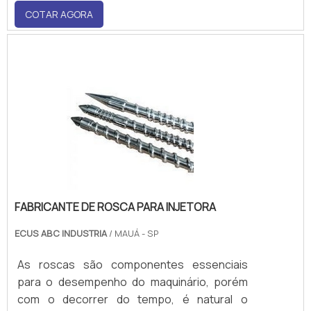
COTAR AGORA
estabelecimento escolhido oferece
facilidades, entre elas a entrega rápida, a
garantia da peça, entre outros.Informações
relevantes antes da compra Aqueles que
optam p.
FABRICANTE DE ROSCA PARA INJETORA
ECUS ABC INDUSTRIA
/ MAUÁ - SP
As roscas são componentes essenciais
para o desempenho do maquinário, porém
com o decorrer do tempo, é natural o