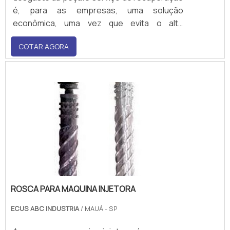
é, para as empresas, uma solução
econômica, uma vez que evita o alto
investimento em um novo cilindro, resultando
COTAR AGORA
em uma economia substancial, devido à
quantidade de equipamentos.Detalhes deste
tipo de manutenção A recuperação desse
tipo de componente é,.
ROSCA PARA MAQUINA INJETORA
ECUS ABC INDUSTRIA
/ MAUÁ - SP