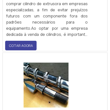
comprar cilindro de extrusora em empresas
especializadas, a fim de evitar prejuízos
futuros com um componente fora dos
padrões necessários para o
equipamento.Ao optar por uma empresa
dedicada à venda de cilindros, é importante
avaliar diversas questões, tais como:
COTAR AGORA
credibilidade da organização no mercado,
tecnologia aplicada, tempo de entrega,
experiência, variedade de opções, tanto
para extrusoras rosca dupla c.