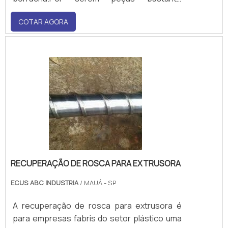
exigidas pelo maquinário, a degradação é
COTAR AGORA
natural, o que leva o serviço de recuperação
ser ideal para empresas que desejam ter
completamente restabelecidas as peças.
São muitos os benefícios do s.
RECUPERAÇÃO DE ROSCA PARA EXTRUSORA
ECUS ABC INDUSTRIA
/ MAUÁ - SP
A recuperação de rosca para extrusora é
para empresas fabris do setor plástico uma