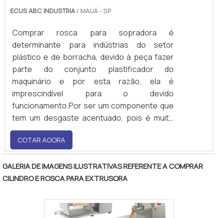
ECUS ABC INDUSTRIA
/ MAUÁ - SP
Comprar rosca para sopradora é
determinante para indústrias do setor
plástico e de borracha, devido à peça fazer
parte do conjunto plastificador do
maquinário e por esta razão, ela é
imprescindível para o devido
funcionamento.Por ser um componente que
tem um desgaste acentuado, pois é muito
exigida pelo equipamento, a troca é
COTAR AGORA
fundamental para evitar paradas
inesperadas da soprada, problema que afeta
toda a cadeia produtiva.Principais vantagens
GALERIA DE IMAGENS ILUSTRATIVAS REFERENTE A COMPRAR
em adquirir o produto Comprar rosca para
CILINDRO E ROSCA PARA EXTRUSORA
uso em sopr.