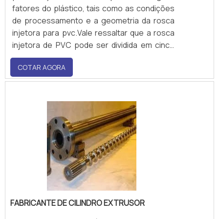
fatores do plástico, tais como as condições
de processamento e a geometria da rosca
injetora para pvc.Vale ressaltar que a rosca
injetora de PVC pode ser dividida em cinco
partes, durante todo o processamento.
COTAR AGORA
Essas partes são: Alimentação; Pré-
compressão; Compressão; Bloqueio.As
taxas de compressão podem ser diferentes
para cada tipo de material..
FABRICANTE DE CILINDRO EXTRUSOR