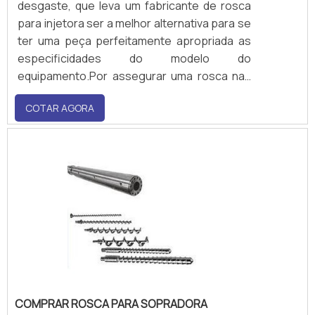
desgaste, que leva um fabricante de rosca
para injetora ser a melhor alternativa para se
ter uma peça perfeitamente apropriada as
especificidades do modelo do
equipamento.Por assegurar uma rosca nas
dimensões corretas, optar por uma empresa
COTAR AGORA
especialista na fabricação é essencial para a
segurança operacional, eliminando danos
oriundos de peças inadequadas.Informações
adicionais sobre a.
COMPRAR ROSCA PARA SOPRADORA