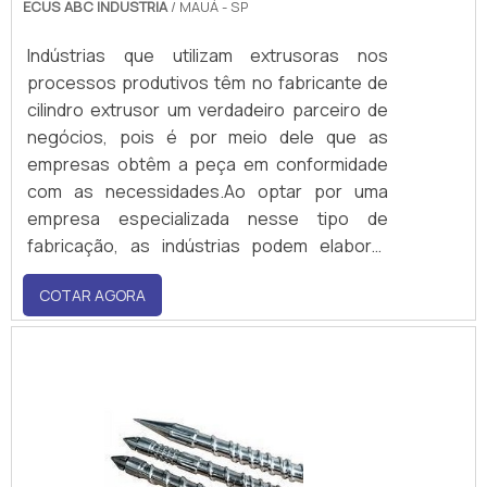
ECUS ABC INDUSTRIA
/ MAUÁ - SP
Indústrias que utilizam extrusoras nos
processos produtivos têm no fabricante de
cilindro extrusor um verdadeiro parceiro de
negócios, pois é por meio dele que as
empresas obtêm a peça em conformidade
com as necessidades.Ao optar por uma
empresa especializada nesse tipo de
fabricação, as indústrias podem elaborar
projetos personalizados, ou seja, o cilindro
COTAR AGORA
pode contar com geometrias variadas, que
sejam ideias para a confecção de novos
produtos, que trazem um incremento
importante para a competi.