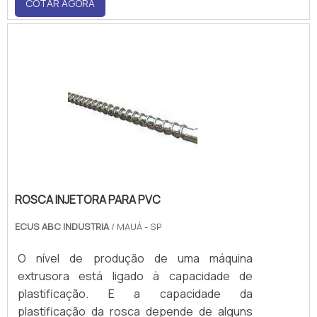
COTAR AGORA
eficiente. Além disso, a empresa evita perda
de produtiva, em decorrência do estado da
peça.Diferenciais de realizar este serviço C.
ROSCA INJETORA PARA PVC
ECUS ABC INDUSTRIA
/ MAUÁ - SP
O nível de produção de uma máquina
extrusora está ligado à capacidade de
plastificação. E a capacidade da
plastificação da rosca depende de alguns