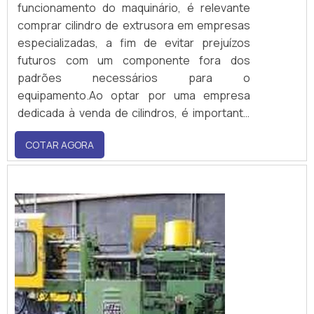
funcionamento do maquinário, é relevante
comprar cilindro de extrusora em empresas
especializadas, a fim de evitar prejuízos
futuros com um componente fora dos
padrões necessários para o
equipamento.Ao optar por uma empresa
dedicada à venda de cilindros, é importante
avaliar diversas questões, tais como:
COTAR AGORA
credibilidade da organização no mercado,
tecnologia aplicada, tempo de entrega,
experiênc...