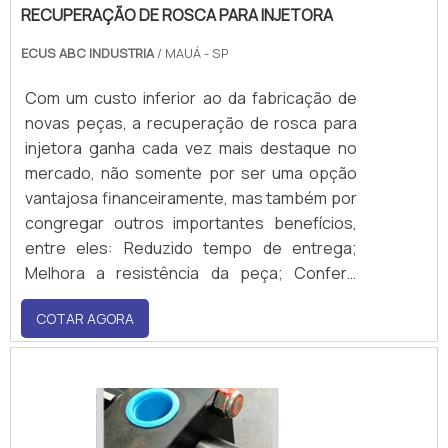
RECUPERAÇÃO DE ROSCA PARA INJETORA
ECUS ABC INDUSTRIA
/ MAUÁ - SP
Com um custo inferior ao da fabricação de
novas peças, a recuperação de rosca para
injetora ganha cada vez mais destaque no
mercado, não somente por ser uma opção
vantajosa financeiramente, mas também por
congregar outros importantes benefícios,
entre eles: Reduzido tempo de entrega;
Melhora a resistência da peça; Confere
acabamento espelhado; Corrige os mais
COTAR AGORA
diferentes problemas estruturais.Como
pode ser constatado, a recuperação de
rosca é um serviço que une preço
competitivo a qualidade, o qu.