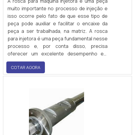
A rosca para maquina injetora é uma peça
muito importante no processo de injeção e
isso ocorre pelo fato de que esse tipo de
peça pode auxiliar e facilitar o encaixe da
peça a ser trabalhada, na matriz. A rosca
para injetora é uma peça fundamental nesse
processo e, por conta disso, precisa
oferecer um excelente desempenho em
segurança e resistência, especialmente
COTAR AGORA
quando lida com fortes variações de
temperatura, enquanto está transportando
o material para dentro da matriz.A rosca para
injetora tr.