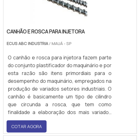
CANHÃO E ROSCA PARA INJETORA
ECUS ABC INDUSTRIA
/ MAUÁ - SP
O canhão e rosca para injetora fazem parte
do conjunto plastificador do maquinário e por
esta razão são itens primordiais para o
desempenho do maquinário, empregados na
produção de variados setores industriais. O
canhão é basicamente um tipo de cilindro
que circunda a rosca, que tem como
finalidade a elaboração dos mais variados
polímeros, sendo, portanto, ambos
COTAR AGORA
indispensáveis para a produtividade fabril.O
canhão e a rosca, com o passar do tempo,