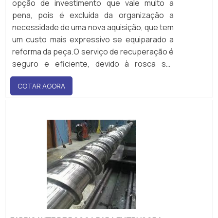
opção de investimento que vale muito a
pena, pois é excluída da organização a
necessidade de uma nova aquisição, que tem
um custo mais expressivo se equiparado a
reforma da peça.O serviço de recuperação é
seguro e eficiente, devido à rosca ser
submetida a processos por meio de
COTAR AGORA
maquinários sofisticados que contam alta
precisão, devolvendo todos os atributos do
componente. Ademais, por contar com
etapas de bruniment.