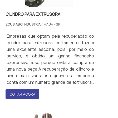
CILINDRO PARA EXTRUSORA
ECUS ABC INDUSTRIA
/ MAUÁ - SP
Empresas que optam pela recuperação do
cilindro para extrusora, certamente, fazem
uma excelente escolha, pois, por meio do
serviço, é obtido um ganho financeiro
expressivo, isso porque evita a compra de
uma nova peça.A recuperação de cilindro é
ainda mais vantajosa quando a empresa
conta com um número grande de extrusoras
no ambiente. Além disso, o serviço também
COTAR AGORA
auxilia no aumento da disponibilidade de
espaço, já que peças paradas demandam
locais específicos para o alojamento antes
de serem des.