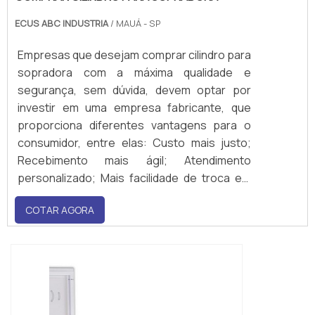
ECUS ABC INDUSTRIA
/ MAUÁ - SP
Empresas que desejam comprar cilindro para
sopradora com a máxima qualidade e
segurança, sem dúvida, devem optar por
investir em uma empresa fabricante, que
proporciona diferentes vantagens para o
consumidor, entre elas: Custo mais justo;
Recebimento mais ágil; Atendimento
personalizado; Mais facilidade de troca em
casos de danos ou falhas. Além desses
COTAR AGORA
benefícios, optar por uma empresa
fabricante desse tipo de peça é também
contar com t...