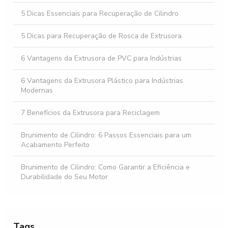
Encontre Extrusora de Filme Plástico Usada à Venda com
Preços Acessíveis
5 Dicas Essenciais para Recuperação de Cilindro
5 Dicas para Recuperação de Rosca de Extrusora
6 Vantagens da Extrusora de PVC para Indústrias
6 Vantagens da Extrusora Plástico para Indústrias
Modernas
7 Benefícios da Extrusora para Reciclagem
Brunimento de Cilindro: 6 Passos Essenciais para um
Acabamento Perfeito
Brunimento de Cilindro: Como Garantir a Eficiência e
Durabilidade do Seu Motor
Brunimento de Cilindro: Dicas Essenciais para Sucesso
Brunimento de Cilindro: Entenda a Importância e o Processo
Tags