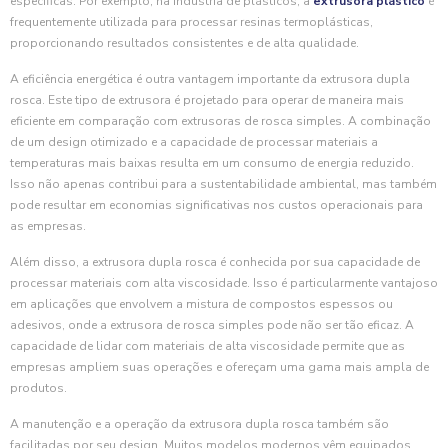
específicas. Por exemplo, na indústria de plásticos, a
extrusora plástico
é
frequentemente utilizada para processar resinas termoplásticas,
proporcionando resultados consistentes e de alta qualidade.
A eficiência energética é outra vantagem importante da extrusora dupla
rosca. Este tipo de extrusora é projetado para operar de maneira mais
eficiente em comparação com extrusoras de rosca simples. A combinação
de um design otimizado e a capacidade de processar materiais a
temperaturas mais baixas resulta em um consumo de energia reduzido.
Isso não apenas contribui para a sustentabilidade ambiental, mas também
pode resultar em economias significativas nos custos operacionais para
as empresas.
Além disso, a extrusora dupla rosca é conhecida por sua capacidade de
processar materiais com alta viscosidade. Isso é particularmente vantajoso
em aplicações que envolvem a mistura de compostos espessos ou
adesivos, onde a extrusora de rosca simples pode não ser tão eficaz. A
capacidade de lidar com materiais de alta viscosidade permite que as
empresas ampliem suas operações e ofereçam uma gama mais ampla de
produtos.
A manutenção e a operação da extrusora dupla rosca também são
facilitadas por seu design. Muitos modelos modernos vêm equipados